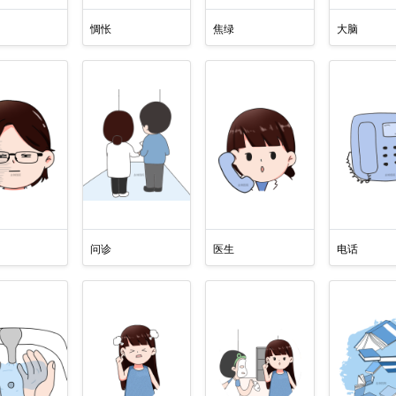
惆怅
焦绿
大脑
问诊
医生
电话