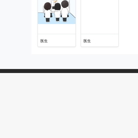
医生
医生
太帅 · 医学插画与动画制作专家
太帅原创医学图库，素材覆盖了医学领域绝大多数使用场景
版权信息
服务说明
联系客服
Copyright © 2019-2026 All Rights Reserved
太帅
青岛太帅医学科技有限公司
鲁ICP备18034979号-3
监督举报电话：171 8888 1718 邮箱