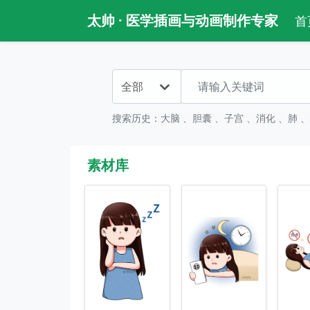
太帅 ·
医学插画与动画制作专家
首
全部
搜索历史：
大脑
、
胆囊
、
子宫
、
消化
、
肺
、
素材库