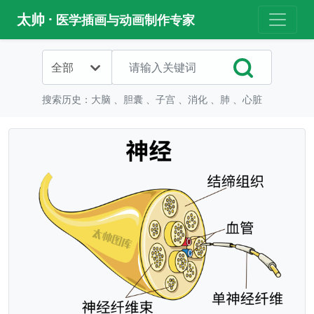
太帅 ·
医学插画与动画制作专家
全部
搜索历史：
大脑
、
胆囊
、
子宫
、
消化
、
肺
、
心脏