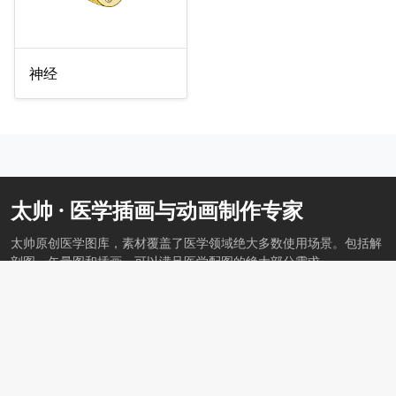
神经
太帅 · 医学插画与动画制作专家
太帅原创医学图库，素材覆盖了医学领域绝大多数使用场景。包括解
剖图、矢量图和插画，可以满足医学配图的绝大部分需求。
版权信息
服务说明
联系客服
Copyright © 2019-2026 All Rights Reserved
太帅
青岛太帅医学科技有限公司
鲁ICP备18034979号-3
监督举报电话：171 8888 1718 邮箱：