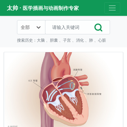
太帅 ·
医学插画与动画制作专家
全部
搜索历史：
大脑
、
胆囊
、
子宫
、
消化
、
肺
、
心脏