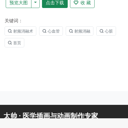
预览大图
点击下载
收 藏
关键词：
射频消融术
心血管
射频消融
心脏
首页
太帅 · 医学插画与动画制作专家
太帅原创医学图库，素材覆盖了医学领域绝大多数使用场景。包括解